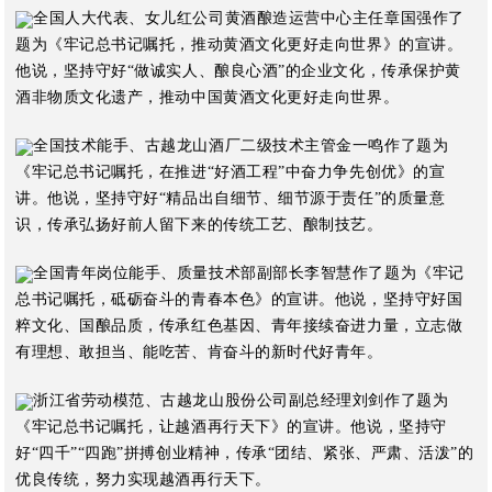
全国人大代表、女儿红公司黄酒酿造运营中心主任章国强作了
题为《牢记总书记嘱托，推动黄酒文化更好走向世界》的宣讲。
他说，坚持守好“做诚实人、酿良心酒”的企业文化，传承保护黄
酒非物质文化遗产，推动中国黄酒文化更好走向世界。
全国技术能手、古越龙山酒厂二级技术主管金一鸣作了题为
《牢记总书记嘱托，在推进“好酒工程”中奋力争先创优》的宣
讲。他说，坚持守好“精品出自细节、细节源于责任”的质量意
识，传承弘扬好前人留下来的传统工艺、酿制技艺。
全国青年岗位能手、质量技术部副部长李智慧作了题为《牢记
总书记嘱托，砥砺奋斗的青春本色》的宣讲。他说，坚持守好国
粹文化、国酿品质，传承红色基因、青年接续奋进力量，立志做
有理想、敢担当、能吃苦、肯奋斗的新时代好青年。
浙江省劳动模范、古越龙山股份公司副总经理刘剑作了题为
《牢记总书记嘱托，让越酒再行天下》的宣讲。他说，坚持守
好“四千”“四跑”拼搏创业精神，传承“团结、紧张、严肃、活泼”的
优良传统，努力实现越酒再行天下。