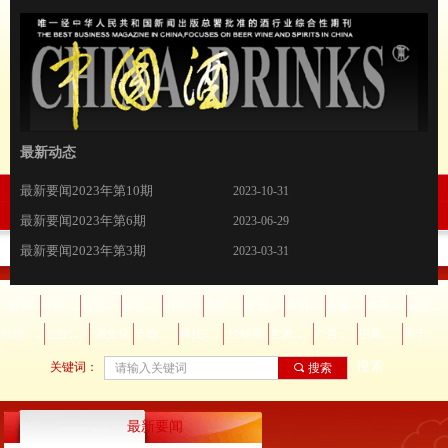
最新动态
最新要闻2026年第2期
最新要闻2023年1期版
最新要闻2022年12期
最新要闻
理性饮酒！中国酒业践行社会责任
要闻2021·7
要闻2021·6
要闻2021·5
要闻2021·4
要闻2021·3
要闻2021·2
要闻2021.1
古越龙山杭州亚运会官方指定黄酒开售！
“兔”飞猛进， 会稽山铆足干劲冲刺新年“开门红”
川酒集团登陆京城 叙府美酒礼敬国民
逸香×罗纳河谷协会，2020年尼姆产区大师班精彩回顾--品味泉水精灵的独特风土
2026-02-26
2023-01-20
2023-01-20
2022-12-27
2022-11-28
2021-12-03
2021-09-11
2021-08-05
2021-06-30
2021-06-03
2021-05-11
2021-03-19
2021-02-18
2021-01-16
2020-12-16
2020-12-02
最新要闻2023年第10期
2023-10-31
最新要闻2023年第6期
2023-06-29
最新要闻2023年第3期
2023-03-31
最新要闻2023年2期版
2023-02-22
行业 · 协会
热点关注
展会活动
酒类百科
酒界精英
政策法规
美酒美食
设备辅料
供应信息
杂志订阅
首页
市场 · 营销
企业资讯
节能减排
科技创新
名酒收藏
广告服务
招商信息
关于我们
酒文化
经销商
搜索
关键词：
끠
搜索
最新要闻