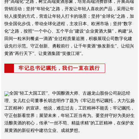
持“高端化”之路，树立高端黄酒形象，培育高端消费群体，开展高端
营销活动；坚持“年轻化”之路，开发让年轻人喜欢的产品，采用让年
轻人接受的方式，营造让年轻人打卡的场景；坚持“全球化”之路，加
快全国化步伐，带动全球化进程，主攻日本、欧洲市场；坚持“数字
化”之路，按照“一个中心、五个平台”建设“企业黄酒大脑”，构建“从
田间一粒米到餐桌一滴酒”全过程质量追溯，积极展现公司数字化建
设先行示范。守正创新、勇毅前行，让千年黄酒“焕发新生”、让绍兴
黄酒“再行天下”、让黄酒集团“笑傲江湖”。
牢记总书记嘱托，我们一直在践行
全国“轻工大国工匠”、中国酿酒大师、古越龙山股份公司副总经
理、女儿红公司董事长胡志明作了题为《牢记总书记嘱托，大力弘扬
工匠精神》的宣讲。他说，难忘过去，工匠精神不能丢；牢记嘱托，
守正创新看世界；展望未来，年轻工匠当有为。要坚持守好为美好生
活酿美酒的初心，传承“一丝不苟、精益求精”的工匠精神，在保护发
展黄酒的新征程中建功立业、成就梦想。