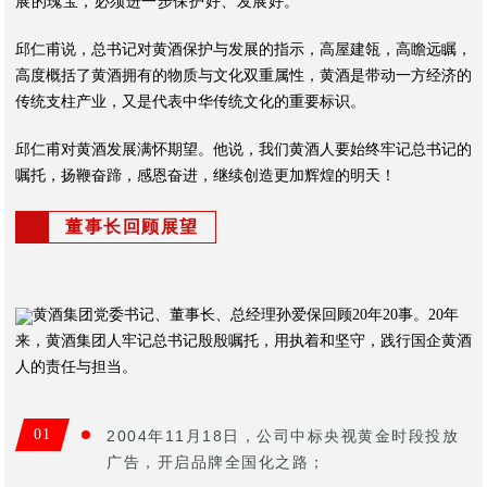
展的瑰宝，必须进一步保护好、发展好。”
邱仁甫说，总书记对黄酒保护与发展的指示，高屋建瓴，高瞻远瞩，
高度概括了黄酒拥有的物质与文化双重属性，黄酒是带动一方经济的
传统支柱产业，又是代表中华传统文化的重要标识。
邱仁甫对黄酒发展满怀期望。他说，我们黄酒人要始终牢记总书记的
嘱托，扬鞭奋蹄，感恩奋进，继续创造更加辉煌的明天！
董事长回顾展望
黄酒集团党委书记、董事长、总经理孙爱保回顾20年20事。20年
来，黄酒集团人牢记总书记殷殷嘱托，用执着和坚守，践行国企黄酒
人的责任与担当。
0
1
2004年11月18日，公司中标央视黄金时段投放
广告，开启品牌全国化之路；