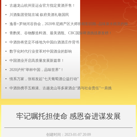
넷
古越龙山杭州亚运会官方指定黄酒开售！
넷
川酒集团登陆京城 叙府美酒礼敬国民
넷
逸香×罗纳河谷协会，2020年尼姆产区大师班精彩回顾--品味泉水精灵的独特风土
넷
青酌奖、谷物酿造料酒、最美酒瓶、CBC国际啤酒挑战赛发榜！
넷
中酒协将坚定不移地为中国白酒酒庄作背书
넷
数字化时代行业变革对中国酒业的影响
넷
中国酒业开启高质量发展新篇章！
넷
2020泸州“举杯中国，品味世界”！
넷
情系万家，张裕发起“七天葡萄酒公益行动”
넷
中酒协携手五粮液、古越龙山等多家酒企“酒与社会责任”一肩挑
牢记嘱托担使命 感恩奋进谋发展
创建时间：
2023-01-07
20:09