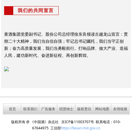
我们的共同宣言
黄酒集团党委副书记、股份公司总经理徐东良领读古越龙山宣言：贯
彻二十大精神，我们当自信自强；牢记总书记嘱托，我们当守正创
新；奋力高质量发展，我们当勇毅前行。打响品牌、做大产业、造福
人民，建功新时代、奋进新征程、再创新辉煌。
首页
联系我们
广告服务
招贤纳士
版权责任
网站地图
友情链接
版权所有 @ 《中国酒》杂志社 京ICP备11003707号 联系电话：010-
67644975 工信部
https://beian.miit.gov.cn