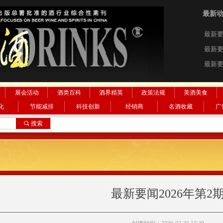
最新
最新要
最新要
最新要
最新
理性
要闻20
要闻20
要闻20
要闻20
要闻20
要闻20
要闻20
最新要
最新要
最新要
最新要
展会活动
酒类百科
酒界精英
政策法规
美酒美食
化
节能减排
科技创新
经销商
名酒收藏
广
搜索
끠
搜索
最新要闻2026年第2