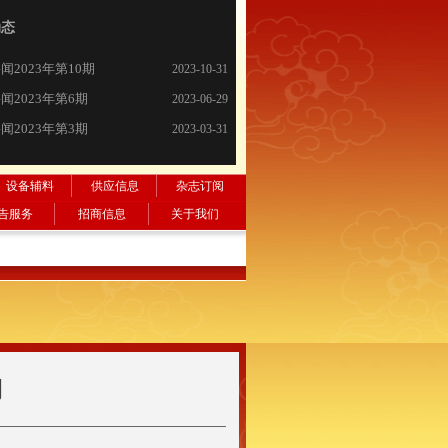
动态
闻2023年2期版
闻2023年1期版
闻2022年12期
要闻
饮酒！中国酒业践行社会责任
21·7
21·6
21·5
21·4
21·3
21·2
21.1
逸香×罗纳河谷协会，2020年尼姆产区大师班精彩回顾--品味泉水精灵的独特风土
古越龙山杭州亚运会官方指定黄酒开售！
“兔”飞猛进， 会稽山铆足干劲冲刺新年“开门红”
川酒集团登陆京城 叙府美酒礼敬国民
闻2026年第2期
2023-02-22
2023-01-20
2023-01-20
2022-12-27
2022-11-28
2021-12-03
2021-09-11
2021-08-05
2021-06-30
2021-06-03
2021-05-11
2021-03-19
2021-02-18
2021-01-16
2020-12-16
2020-12-02
2026-02-26
闻2023年第10期
2023-10-31
闻2023年第6期
2023-06-29
闻2023年第3期
2023-03-31
设备辅料
供应信息
杂志订阅
告服务
招商信息
关于我们
期