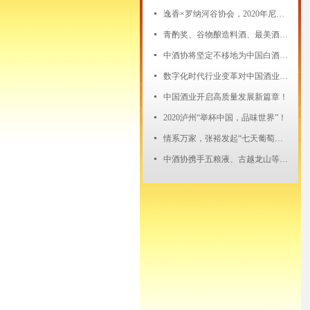
넷
逸香×罗纳河谷协会，2020年尼姆产区大师班精彩回顾--品味泉水精灵的独特风土
넷
青酌奖、谷物酿造料酒、最美酒瓶、CBC国际啤酒挑战赛发榜！
넷
中酒协将坚定不移地为中国白酒酒庄作背书
넷
数字化时代行业变革对中国酒业的影响
넷
中国酒业开启高质量发展新篇章！
넷
2020泸州“举杯中国，品味世界”！
넷
情系万家，张裕发起“七天葡萄酒公益行动”
넷
中酒协携手五粮液、古越龙山等多家酒企“酒与社会责任”一肩挑