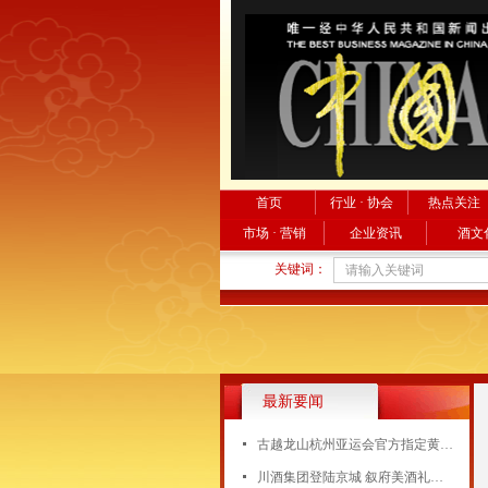
首页
行业 · 协会
热点关注
市场 · 营销
企业资讯
酒文
关键词：
最新要闻
넷
古越龙山杭州亚运会官方指定黄酒开售！
넷
川酒集团登陆京城 叙府美酒礼敬国民