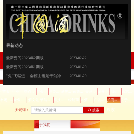
最新动态
最新要闻2026年第2期
最新要闻2023年第10期
最新要闻2023年第6期
最新要闻2022年12期
最新要闻
理性饮酒！中国酒业践行社会责任
要闻2021·7
要闻2021·6
要闻2021·5
要闻2021·4
要闻2021·3
要闻2021·2
要闻2021.1
古越龙山杭州亚运会官方指定黄酒开售！
川酒集团登陆京城 叙府美酒礼敬国民
逸香×罗纳河谷协会，2020年尼姆产区大师班精彩回顾--品味泉水精灵的独特风土
2026-02-26
2023-10-31
2023-06-29
2022-12-27
2022-11-28
2021-12-03
2021-09-11
2021-08-05
2021-06-30
2021-06-03
2021-05-11
2021-03-19
2021-02-18
2021-01-16
2020-12-16
2020-12-02
最新要闻2023年第3期
2023-03-31
最新要闻2023年2期版
2023-02-22
最新要闻2023年1期版
2023-01-20
“兔”飞猛进， 会稽山铆足干劲冲刺新年“开门红”
2023-01-20
行业 · 协会
热点关注
展会活动
酒类百科
酒界精英
政策法规
美酒美食
设备辅料
供应信息
杂志订阅
首页
市场 · 营销
企业资讯
节能减排
科技创新
名酒收藏
广告服务
招商信息
关于我们
酒文化
经销商
搜索
关键词：
끠
搜索
关于我们