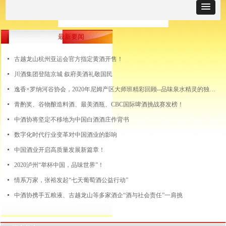
最新要闻
넷
古越龙山杭州亚运会官方指定黄酒开售！
넷
川酒集团登陆京城 叙府美酒礼敬国民
넷
逸香×罗纳河谷协会，2020年尼姆产区大师班精彩回顾--品味泉水精灵的独特风土
넷
青酌奖、谷物酿造料酒、最美酒瓶、CBC国际啤酒挑战赛发榜！
넷
中酒协将坚定不移地为中国白酒酒庄作背书
넷
数字化时代行业变革对中国酒业的影响
넷
中国酒业开启高质量发展新篇章！
넷
2020泸州“举杯中国，品味世界”！
넷
情系万家，张裕发起“七天葡萄酒公益行动”
넷
中酒协携手五粮液、古越龙山等多家酒企“酒与社会责任”一肩挑